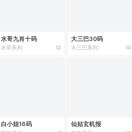
水哥九肖十码
大三巴30码
水哥系列
12
大三巴系列
10
白小姐16码
仙姑玄机报