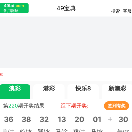
49bd
.com
49宝典
搜索
客服
备用网址
澳彩
港彩
快乐8
新澳彩
第
220
期开奖结果
距下期开奖:
签到有奖
+
36
38
32
13
20
01
30
羊/土
蛇/木
猪/火
马/金
猪/土
马/水
牛/水