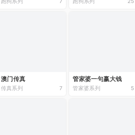
跑狗系列
7
跑狗系列
25
澳门传真
管家婆一句赢大钱
传真系列
7
管家婆系列
5