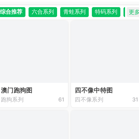
综合推荐
六合系列
青蛙系列
特码系列
内幕
更
澳门跑狗图
四不像中特图
跑狗系列
61
四不像系列
31